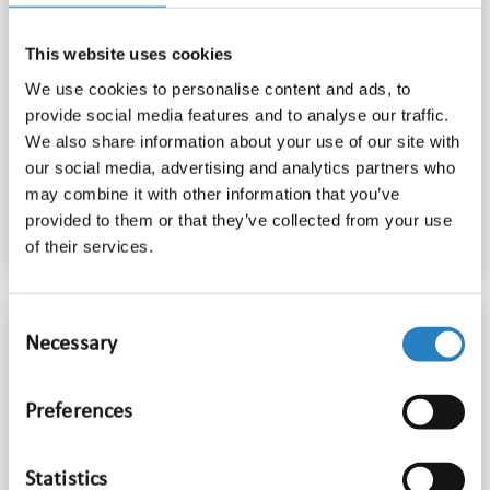
This website uses cookies
Mediamonitoring toont forse daling
We use cookies to personalise content and ads, to
in media-aandacht rondom het
provide social media features and to analyse our traffic.
Eurovisie Songfestival zonder
We also share information about your use of our site with
our social media, advertising and analytics partners who
Nederland
may combine it with other information that you’ve
jun 11, 2026
provided to them or that they’ve collected from your use
of their services.
Consent
Necessary
Selection
Preferences
Statistics