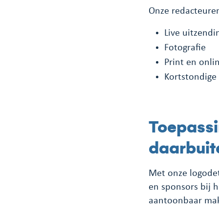
Onze redacteuren
Live uitzendi
Fotografie
Print en onl
Kortstondige
Toepassi
daarbuit
Met onze logodet
en sponsors bij 
aantoonbaar mak