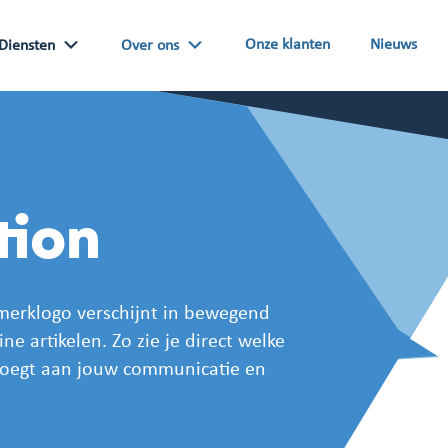
Onze klanten
Nieuws
Diensten
Over ons
tion
merklogo verschijnt in bewegend
ne artikelen. Zo zie je direct welke
oegt aan jouw communicatie en