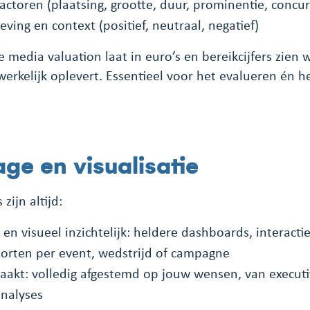
factoren (plaatsing, grootte, duur, prominentie, concur
eving en context (positief, neutraal, negatief)
media valuation laat in euro’s en bereikcijfers zien 
erkelijk oplevert. Essentieel voor het evalueren én 
ge en visualisatie
zijn altijd:
k en visueel inzichtelijk: heldere dashboards, interact
porten per event, wedstrijd of campagne
akt: volledig afgestemd op jouw wensen, van execut
nalyses