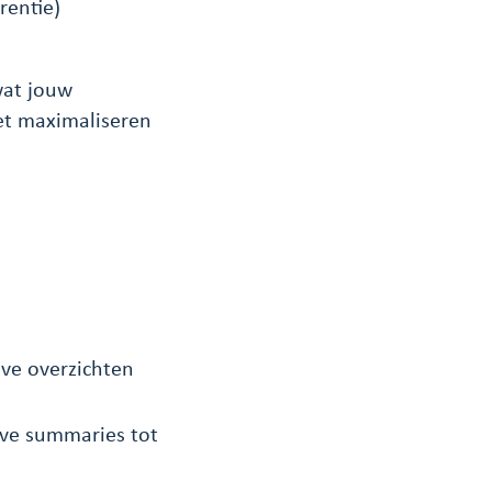
rentie)
wat jouw
het maximaliseren
ieve overzichten
ive summaries tot