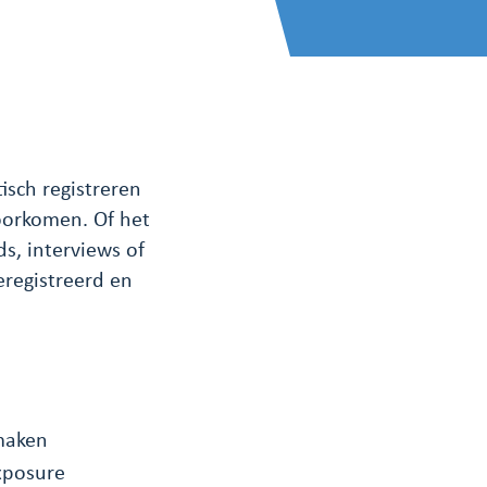
isch registreren
oorkomen. Of het
s, interviews of
registreerd en
 maken
xposure