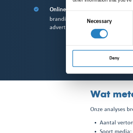
Online sportstreams en samenvat
Consent
branding in graphics, leaderboard
Necessary
Selection
advertenties
Deny
Wat mete
Onze analyses br
Aantal verton
Soort media: t