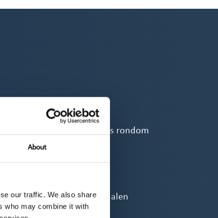
ding in artikelen of galleries rondom
n
About
momenten en awardshows:
se our traffic. We also share
sponsoren op alle beeldkanalen
ers who may combine it with
 services.