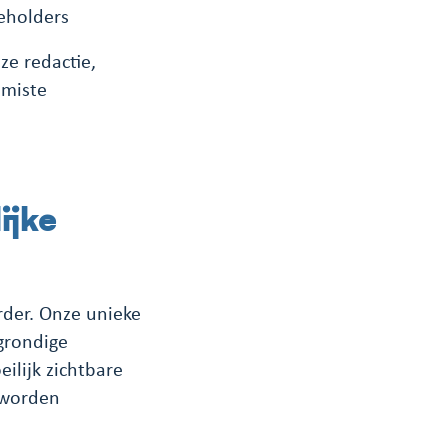
keholders
ze redactie,
emiste
ijke
rder. Onze unieke
grondige
ilijk zichtbare
t worden