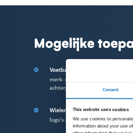
Mogelijke toep
Voetbalstadions en sportzalen:
merk- en logo-exposure op recla
achtergrondbanners bij intervie
Consent
This website uses cookies
Wielerkoersen en hardloopeven
We use cookies to personalis
logo’s op shirts, fietsen, finishbo
information about your use of
other information that you’ve