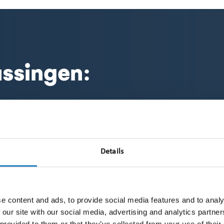
assingen:
Fotografie:
meborden, kleding,
visuele merkvermel
ws en scoreborden
sportevenemente
Details
ementen:
Teamfoto’s, pers
e content and ads, to provide social media features and to analy
gen en auto’s
zichtbaarheid van 
 our site with our social media, advertising and analytics partn
 provided to them or that they’ve collected from your use of their