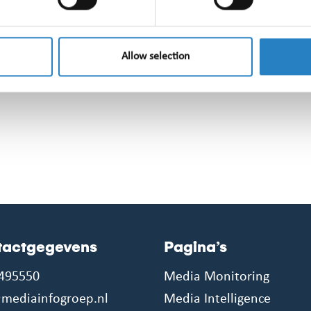
Allow selection
 geen robot bent
tactgegevens
Pagina’s
495550
Media Monitoring
mediainfogroep.nl
Media Intelligence