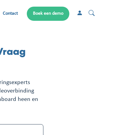
Contact
Boek een demo
Vraag
ringsexperts
deoverbinding
shboard heen en