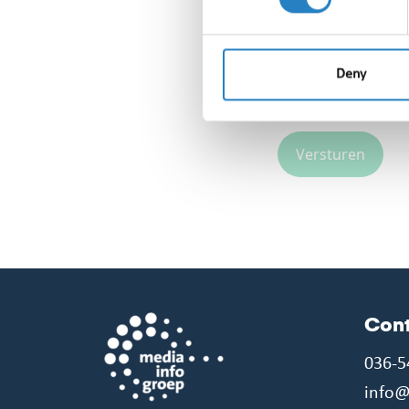
Deny
Bewijs dat u
Con
036-5
info@