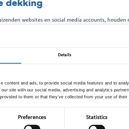
e dekking
izenden websites en social media accounts, houden 
o- en televisiezenders in de gaten, en met meer dan 3.
kking op print vrijwel het gehele aanbod van kranten, 
erland. Ook podcasts worden actief meegenomen in 
Details
e content and ads, to provide social media features and to analy
 our site with our social media, advertising and analytics partn
 provided to them or that they’ve collected from your use of their
Meer informatie
Preferences
Statistics