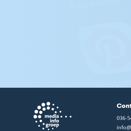
Con
036-5
info@