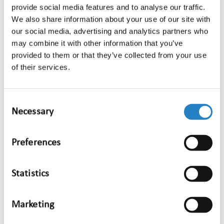
Welke onderdelen biedt Media Info
provide social media features and to analyse our traffic.
We also share information about your use of our site with
Groep op het gebied van media
our social media, advertising and analytics partners who
intelligence?
may combine it with other information that you’ve
provided to them or that they’ve collected from your use
of their services.
Hoe start ik met media intelligence bij
Media Info Groep?
Consent
Necessary
Wat is het verschil tussen
Selection
mediamonitoring en media
Preferences
intelligence?
Statistics
Hoe zet ik media intelligence in om
mijn communicatie- of
Marketing
reputatiestrategie te verbeteren?