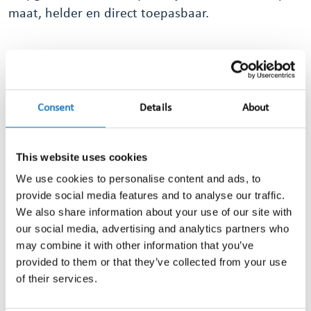
maat, helder en direct toepasbaar.
Consent
Details
About
Waarvoor kun je bij ons terecht?
Reputatie- en imago-onderzoek
This website uses cookies
Campagne-evaluatie
We use cookies to personalise content and ads, to
Issue- en trendmonitoring
provide social media features and to analyse our traffic.
We also share information about your use of our site with
Crisiscommunicatie-analyse
our social media, advertising and analytics partners who
Benchmarking en share of voice-analyses
may combine it with other information that you’ve
Sentimentonderzoek en framinganalyses
provided to them or that they’ve collected from your use
of their services.