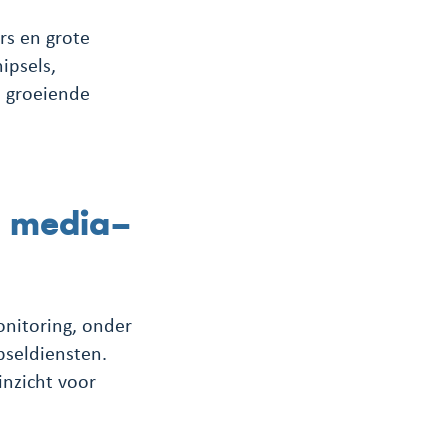
rs en grote
ipsels,
n groeiende
n media-
onitoring, onder
pseldiensten.
inzicht voor