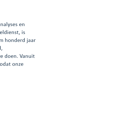
nalyses en
ldienst, is
im honderd jaar
d,
e doen. Vanuit
zodat onze