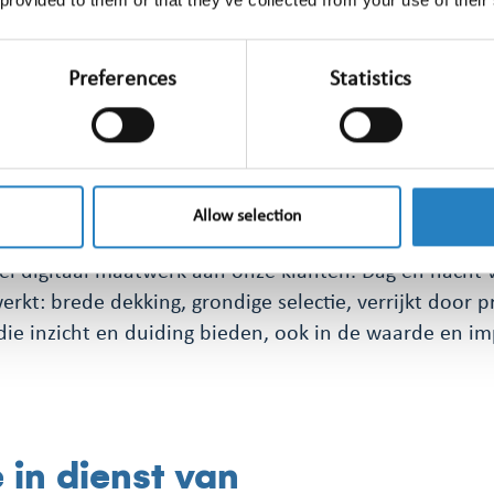
fo Groep vandaag: digitale
Preferences
Statistics
ng, analyse en inzicht
n Mark Reisz, zoon van oprichtster mevrouw Lia Reisz
r uit tot een toonaangevend mediamonitoringbedrijf
Allow selection
int, maar ook radio, tv, online nieuws, social media e
el digitaal maatwerk aan onze klanten. Dag en nacht 
kt: brede dekking, grondige selectie, verrijkt door p
die inzicht en duiding bieden, ook in de waarde en i
 in dienst van