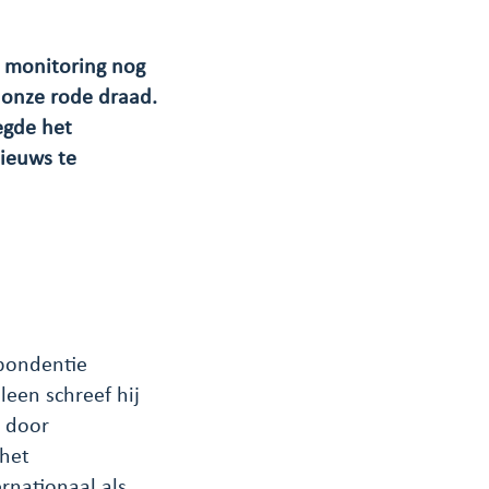
 monitoring nog
g onze rode draad.
egde het
nieuws te
spondentie
leen schreef hij
d door
 het
nationaal als