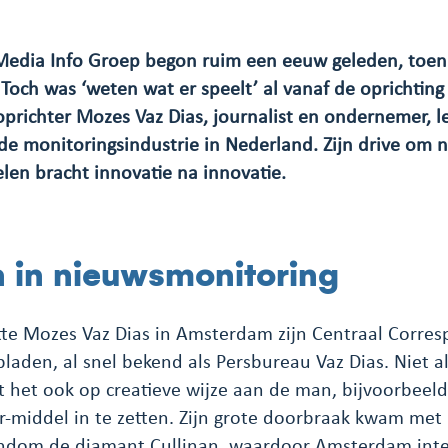
Media Info Groep begon ruim een eeuw geleden, toen
Toch was ‘weten wat er speelt’ al vanaf de oprichtin
oprichter Mozes Vaz Dias, journalist en ondernemer, l
e monitoringsindustrie in Nederland. Zijn drive om 
len bracht innovatie na innovatie.
n in nieuwsmonitoring
artte Mozes Vaz Dias in Amsterdam zijn Centraal Corre
aden, al snel bekend als Persbureau Vaz Dias. Niet al
ht het ook op creatieve wijze aan de man, bijvoorbeel
pr-middel in te zetten. Zijn grote doorbraak kwam met
ndom de diamant Cullinan, waardoor Amsterdam inter