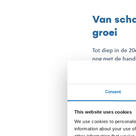
Van scha
groei
Tot diep in de 2
nog met de hand
klantennetwerk g
inzet van een he
computers, werd h
Consent
In de jaren negen
knipselbedrijven,
This website uses cookies
ieder hun eigen 
We use cookies to personalis
op 12-12-2012 Me
information about your use of
other information that you’ve