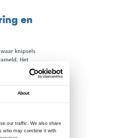
ring en
 waar knipsels
zameld. Het
or de toegewijde
 en later
About
e
, ontwikkelden
engevoegd, waarna
se our traffic. We also share
ers who may combine it with
 services.