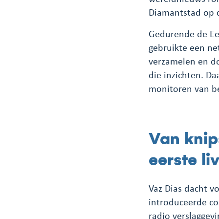
Diamantstad op d
Gedurende de Eer
gebruikte een ne
verzamelen en do
die inzichten. D
monitoren van be
Van knips
eerste li
Vaz Dias dacht vo
introduceerde co
radio verslaggev