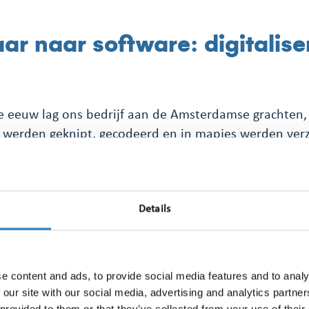
ar naar software: digitalise
0e eeuw lag ons bedrijf aan de Amsterdamse grachten,
 werden geknipt, gecodeerd en in mapjes werden ver
roeide naar ruim 1.300 organisaties, ondersteund do
cht team. Dankzij de komst van kopieermachines, faxen
et werk innovatiever en efficiënter.
Details
tig volgde de digitalisering in rap tempo. Verschillend
 zoals Antal Clipping, Knipsel Info Service en Euroclip
specialisme. Uiteindelijk werden deze bedrijven sam
e content and ads, to provide social media features and to analy
dia Info Groep ontstond.
 our site with our social media, advertising and analytics partn
 provided to them or that they’ve collected from your use of their