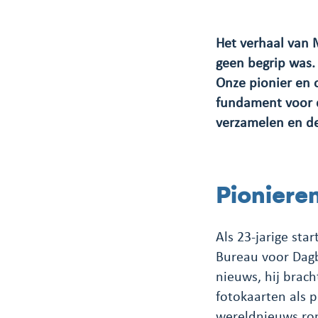
Het verhaal van 
geen begrip was. 
Onze pionier en 
fundament voor d
verzamelen en de
Pioniere
Als 23-jarige st
Bureau voor Dagbl
nieuws, hij brac
fotokaarten als 
wereldnieuws ro