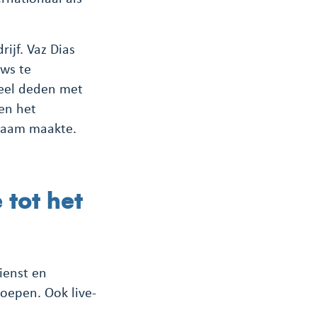
ijf. Vaz Dias
uws te
deel deden met
en het
 naam maakte.
 tot het
dienst en
oepen. Ook live-