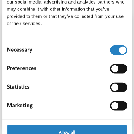
Meer informatie
our social media, advertising and analytics partners who
may combine it with other information that you’ve
provided to them or that they’ve collected from your use
of their services.
Geschiedenis
Ontstaan als knipseldienst vlak na de Eerste
Consent
Wereldoorlog is Media Info Groep inmiddels
Necessary
Selection
uitgegroeid tot een vooruitstrevend
mediamonitoringbedrijf.
Preferences
Statistics
Marketing
Meer lezen
Allow all