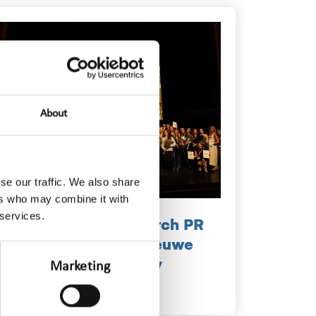
About
se our traffic. We also share
ers who may combine it with
 services.
Vooruitblik op de Dutch PR
Awards 2026: een nieuwe
editie, een sterke jury
Marketing
mrt 05, 2026