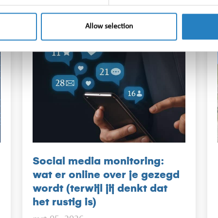
Allow selection
Social media monitoring:
wat er online over je gezegd
wordt (terwijl jij denkt dat
het rustig is)