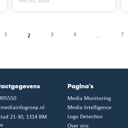
mrt 05, 2026
1
3
4
7
2
…
tactgegevens
Pagina’s
495550
Media Monitoring
mediainfogroep.nl
Media Intelligence
Logo Detection
tad 21-30, 1314 BM
re
Over ons