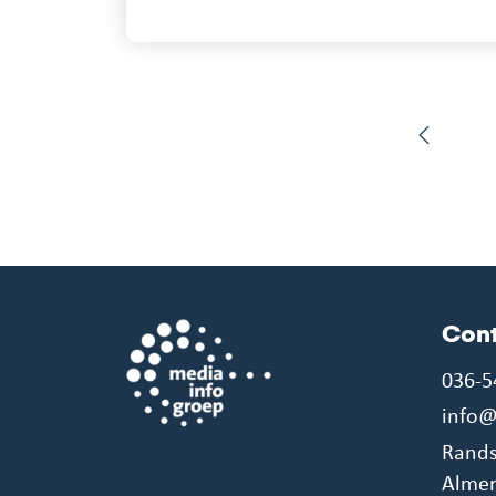
Con
036-5
info@
Rands
Alme