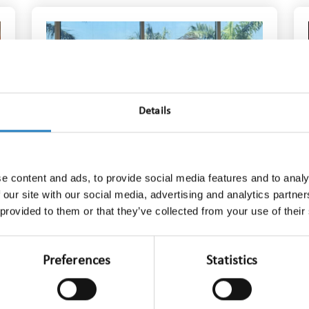
Details
e content and ads, to provide social media features and to analy
 our site with our social media, advertising and analytics partn
 provided to them or that they’ve collected from your use of their
AI of menselijk inzicht?
Waarom context het verschil
maakt
Preferences
Statistics
mrt 23, 2026