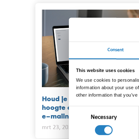
Consent
This website uses cookies
We use cookies to personalis
information about your use of
other information that you’ve
Houd je organisatie op de
hoogte en bespaar tijd met
Consent
e-mailnieuwsbrieven
Necessary
Selection
mrt 23, 2026