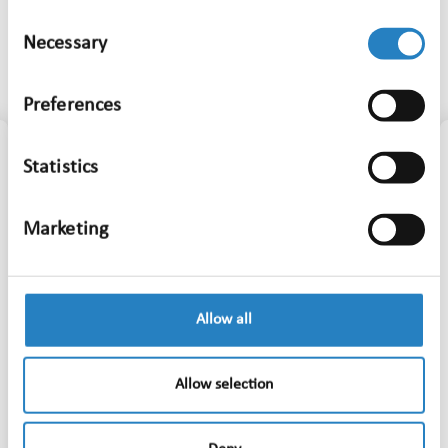
Consent
Necessary
Relevante artikelen
Selection
Preferences
Statistics
Marketing
Allow all
Allow selection
Meer WK wedstrijden, minder