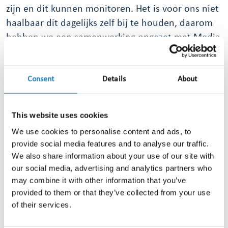
zijn en dit kunnen monitoren. Het is voor ons niet
haalbaar dit dagelijks zelf bij te houden, daarom
hebben we een samenwerking opgezet met Media
Info Groep. Zij maken het voor ons wél mogelijk te
monitoren waar en hoe vaak wij genoemd worden
Consent
Details
About
in de media.”
Welke gouden tip hebben jullie voor andere
This website uses cookies
bedrijven om mediamonitoring op deze manier in
te zetten?
We use cookies to personalise content and ads, to
provide social media features and to analyse our traffic.
“Door de publicaties te monitoren ben je altijd op
We also share information about your use of our site with
de hoogte van wat er over je bedrijf wordt gezegd
our social media, advertising and analytics partners who
en kun je hier snel op anticiperen en inspelen.
may combine it with other information that you’ve
Daarnaast is het interessant om te zien welk
provided to them or that they’ve collected from your use
bereik een publicatie heeft en welke PR-waarde
of their services.
hieraan hangt.”