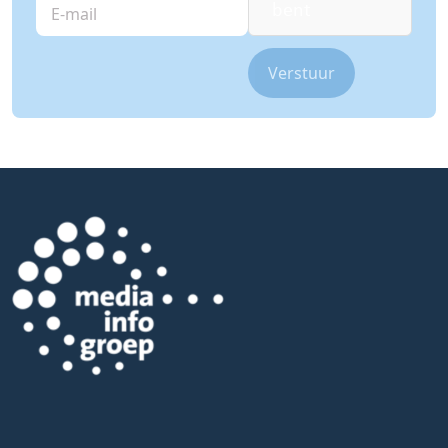
E-
bent
mail