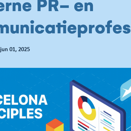
rne PR- en
unicatieprofes
jun 01, 2025