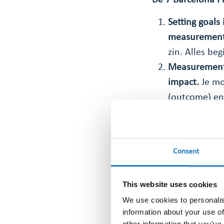
De 7 Barcelona Pr
Setting goals
measurement,
zin. Alles be
Measurement 
impact.
Je mo
(outcome) en 
Outcomes and 
organization.
wat je werk b
Consent
Communicatio
quantitative 
This website uses cookies
beeldvorming 
We use cookies to personalis
AVEs are not
information about your use of
als waarderin
other information that you’ve