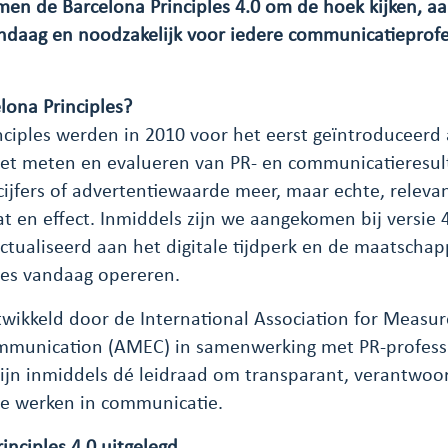
omen de Barcelona Principles 4.0 om de hoek kijken, a
daag en noodzakelijk voor iedere communicatieprofe
lona Principles?
nciples werden in 2010 voor het eerst geïntroduceerd
et meten en evalueren van PR- en communicatieresult
cijfers of advertentiewaarde meer, maar echte, releva
aat en effect. Inmiddels zijn we aangekomen bij versie 
actualiseerd aan het digitale tijdperk en de maatschap
ies vandaag opereren.
ntwikkeld door de International Association for Meas
ommunication (AMEC) in samenwerking met PR-profess
zijn inmiddels dé leidraad om transparant, verantwoo
 te werken in communicatie.