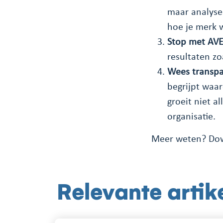
maar analysee
hoe je merk 
Stop met AV
resultaten zo
Wees transpa
begrijpt waa
groeit niet a
organisatie.
Meer weten? Do
Relevante artik