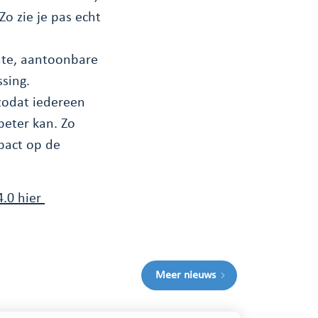
o zie je pas echt
chte, aantoonbare
sing.
zodat iedereen
beter kan. Zo
pact op de
4.0 hier
Meer nieuws