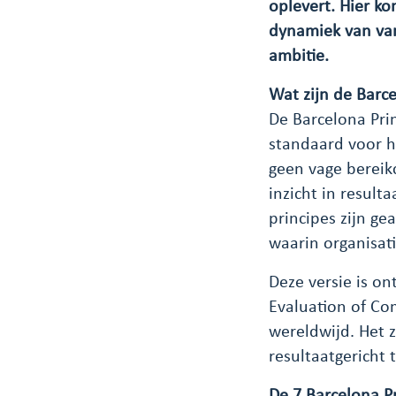
oplevert. Hier k
dynamiek van van
ambitie.
Wat zijn de Barce
De Barcelona Pri
standaard voor h
geen vage bereik
inzicht in result
principes zijn ge
waarin organisat
Deze versie is o
Evaluation of C
wereldwijd. Het 
resultaatgericht