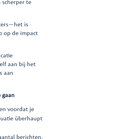
 scherper te
cers—het is
ip op de impact
catie
lf aan bij het
is aan
e gaan
en voordat je
aluatie überhaupt
aantal berichten,