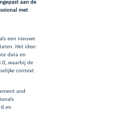
angepast aan de
ssional met
 als een nieuwe
aten. Het idee:
nte data en
4.0, waarbij de
pelijke context
urement and
ionals
rd en