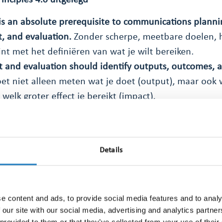
inciples 4.0 uitgelegd
 is an absolute prerequisite to communications planni
 and evaluation.
Zonder scherpe, meetbare doelen, 
gint met het definiëren van wat je wilt bereiken.
and evaluation should identify outputs, outcomes, a
et niet alleen meten wat je doet (output), maar ook 
welk groter effect je bereikt (impact).
impact should be identified for stakeholders, societ
Communicatie heeft effect op verschillende groepen. 
etekent voor je stakeholders, de maatschappij en je e
Details
n measurement and evaluation should include both 
analysis.
Niet alleen de harde cijfers tellen. Ook senti
en de kwalitatieve argumentatie zijn belangrijk.
e content and ads, to provide social media features and to analy
 the value of communication.
Het is officieel: adverte
 our site with our social media, advertising and analytics partn
g voor PR kan in de prullenbak. Het zegt simpelweg ni
 provided to them or that they’ve collected from your use of their