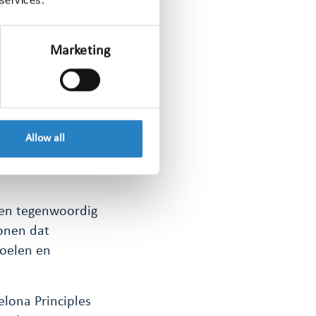
ended, where
Marketing
iek. Alleen dan
ty and
 open over wat je
en en écht impact
Allow all
en tegenwoordig
tonen dat
doelen en
lona Principles