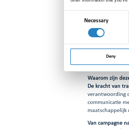
communicatie
Holistic com
Consent
Necessary
Selection
appropriate.
krijg je een 
Communicatio
transparency 
meet, hoe je 
Deny
maken.
Waarom zijn deze
De kracht van tr
verantwoording o
communicatie mee
maatschappelijk 
Van campagne na