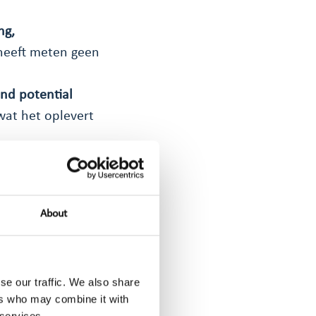
ng,
heeft meten geen
nd potential
wat het oplevert
y, and the
Breng in beeld
igen organisatie.
About
qualitative and
ment,
se our traffic. We also share
ntiewaarde (AVE)
ers who may combine it with
ets over
 services.