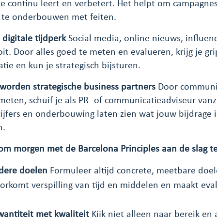
je continu leert en verbetert. Het helpt om campagnes
s te onderbouwen met feiten.
digitale tijdperk
Social media, online nieuws, influen
t. Door alles goed te meten en evalueren, krijg je gr
ie en kun je strategisch bijsturen.
 worden strategische business partners
Door communi
meten, schuif je als PR- of communicatieadviseur vanze
ijfers en onderbouwing laten zien wat jouw bijdrage 
n.
s om morgen met de Barcelona Principles aan de slag t
ldere doelen
Formuleer altijd concrete, meetbare doel
oorkomt verspilling van tijd en middelen en maakt ev
antiteit met kwaliteit
Kijk niet alleen naar bereik en 