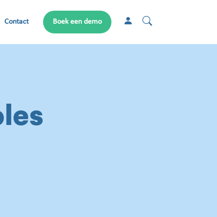
Contact
Boek een demo
ples