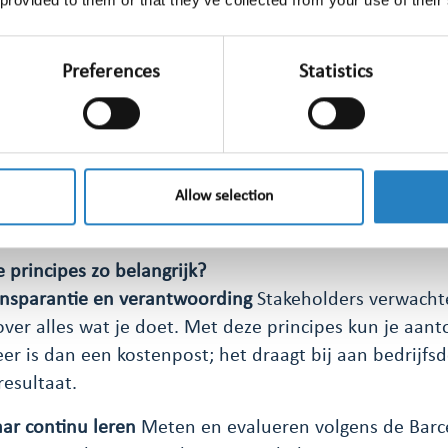
-effect.
munication measurement and evaluation are recomm
Preferences
Statistics
Koppel alle relevante data: media, social, intern, publ
volledig beeld van je communicatiewaarde.
n measurement and evaluation are rooted in integri
to drive learning and insights.
Eerlijk, transparant en
het doet en wat het zegt. Alleen dan kun je verbeter
Allow selection
 principes zo belangrijk?
ansparantie en verantwoording
Stakeholders verwacht
ver alles wat je doet. Met deze principes kun je aan
r is dan een kostenpost; het draagt bij aan bedrijfs
resultaat.
ar continu leren
Meten en evalueren volgens de Barce