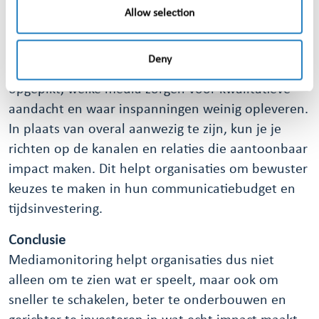
Allow selection
publicaties en kanalen structureel bijdragen aan je
doelen en welke minder effect hebben.
Deny
Je ziet bijvoorbeeld waar je merk vaak wordt
opgepikt, welke media zorgen voor kwalitatieve
aandacht en waar inspanningen weinig opleveren.
In plaats van overal aanwezig te zijn, kun je je
richten op de kanalen en relaties die aantoonbaar
impact maken. Dit helpt organisaties om bewuster
keuzes te maken in hun communicatiebudget en
tijdsinvestering.
Conclusie
Mediamonitoring helpt organisaties dus niet
alleen om te zien wat er speelt, maar ook om
sneller te schakelen, beter te onderbouwen en