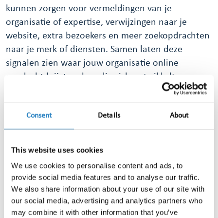
kunnen zorgen voor vermeldingen van je
organisatie of expertise, verwijzingen naar je
website, extra bezoekers en meer zoekopdrachten
naar je merk of diensten. Samen laten deze
signalen zien waar jouw organisatie online
aandacht krijgt en hoe die zich ontwikkelt.
Door mediamonitoring wordt duidelijk welke
websites over je schrijven, welke publicaties
Consent
Details
About
verwijzingen bevatten, welke onderwerpen
regelmatig terugkomen en welke thema’s aan
This website uses cookies
momentum winnen. Zo ontstaat een concreet
We use cookies to personalise content and ads, to
beeld van de signalen die samen de online
provide social media features and to analyse our traffic.
zichtbaarheid van je organisatie vormen.
We also share information about your use of our site with
our social media, advertising and analytics partners who
Stel je voor: je werkt voor een zorgorganisatie die
may combine it with other information that you’ve
via mediamonitoring ziet dat het onderwerp