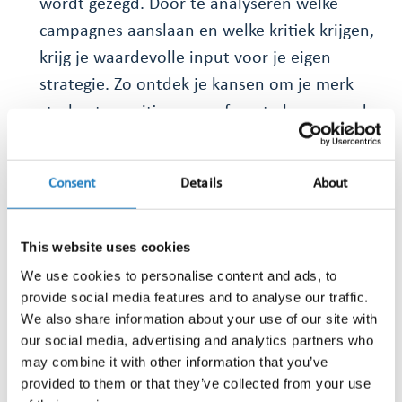
wordt gezegd. Door te analyseren welke
campagnes aanslaan en welke kritiek krijgen,
krijg je waardevolle input voor je eigen
strategie. Zo ontdek je kansen om je merk
sterker te positioneren of om te leren van de
aanpak van anderen.
Snel reageren op negatieve publiciteit
Consent
Details
About
Niet alles verloopt altijd positief. Een slechte
review, een kritisch opiniestuk of ophef op
social media kan zich razendsnel verspreiden.
This website uses cookies
Dankzij monitoring zie je waar het negatieve
We use cookies to personalise content and ads, to
provide social media features and to analyse our traffic.
sentiment vandaan komt en hoe groot het
We also share information about your use of our site with
bereik is. Hierdoor kun je sneller handelen:
our social media, advertising and analytics partners who
een passende reactie formuleren, de juiste
may combine it with other information that you’ve
woordvoerder inzetten, of bewust kiezen om
provided to them or that they’ve collected from your use