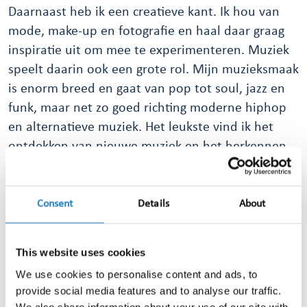
Daarnaast heb ik een creatieve kant. Ik hou van
mode, make-up en fotografie en haal daar graag
inspiratie uit om mee te experimenteren. Muziek
speelt daarin ook een grote rol. Mijn muzieksmaak
is enorm breed en gaat van pop tot soul, jazz en
funk, maar net zo goed richting moderne hiphop
en alternatieve muziek. Het leukste vind ik het
ontdekken van nieuwe muziek en het herkennen
van samples. Ook kijk ik graag films en
documentaires en ben ik altijd in voor een
voetbalwedstrijd of een goede serie.
Consent
Details
About
Heb je naast werk nog andere passies?
This website uses cookies
Ik vind het ontzettend leuk om nieuwe talen te
We use cookies to personalise content and ads, to
leren. Zelf spreek ik drie talen en dankzij mijn
provide social media features and to analyse our traffic.
vriend komt daar nu zelfs een vierde bij, want ik
We also share information about your use of our site with