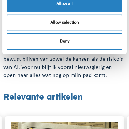
Allow all
Daarnaast kijk ik, net als veel anderen, met een
gezonde kritische blik naar hoe technologie zich
Allow selection
ontwikkelt. Ik hoop vooral dat we met z’n allen
het menselijke aspect blijven bewaken en dat
Deny
technologie de menselijke maat niet uit het oog
verliest. Tegelijk vind ik het belangrijk dat we
bewust blijven van zowel de kansen als de risico’s
van AI. Voor nu blijf ik vooral nieuwsgierig en
open naar alles wat nog op mijn pad komt.
Relevante artikelen