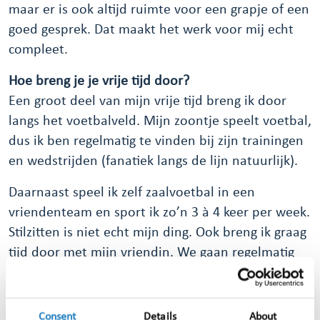
maar er is ook altijd ruimte voor een grapje of een
goed gesprek. Dat maakt het werk voor mij echt
compleet.
Hoe breng je je vrije tijd door?
Een groot deel van mijn vrije tijd breng ik door
langs het voetbalveld. Mijn zoontje speelt voetbal,
dus ik ben regelmatig te vinden bij zijn trainingen
en wedstrijden (fanatiek langs de lijn natuurlijk).
Daarnaast speel ik zelf zaalvoetbal in een
vriendenteam en sport ik zo’n 3 à 4 keer per week.
Stilzitten is niet echt mijn ding. Ook breng ik graag
tijd door met mijn vriendin. We gaan regelmatig
samen op pad, van etentjes tot leuke uitjes.
Heb je naast werk nog andere passies?
Consent
Details
About