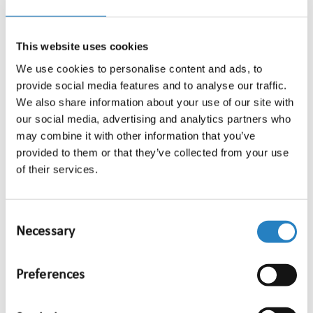
Sport is echt wel een rode draad in mijn leven. Of
het nou voetbal is of gewoon lekker trainen in de
This website uses cookies
sportschool, daar haal ik veel energie uit. En
We use cookies to personalise content and ads, to
misschien niet heel verrassend: ik hou ook van
provide social media features and to analyse our traffic.
gezelligheid. Of dat nou met vrienden is of
We also share information about your use of our site with
collega’s, ik ben altijd wel in voor een goed
our social media, advertising and analytics partners who
gesprek (of een goede grap).
may combine it with other information that you’ve
provided to them or that they’ve collected from your use
Hoe kijk je naar de toekomst?
of their services.
Als ik kijk naar de wereld van nu, met alle
ontwikkelingen en bijvoorbeeld de opkomst van
Consent
AI, dan zie ik veel kansen maar ook uitdagingen. Ik
Necessary
Selection
hoop vooral dat we met z’n allen blijven
nadenken over wat we achterlaten voor de
Preferences
volgende generatie. Klinkt misschien een beetje
serieus, maar uiteindelijk draait het daar wel om.