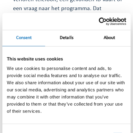
een vraag naar het programma. Dat
persoonlijke contact geeft bezoekers het
gevoel dat ze gehoord worden.
Consent
Details
About
Meet de impact van je PR en campagnes
Geef je als festivalteam veel uit aan PR,
This website uses cookies
samenwerkingen met artiesten of sponsoren?
We use cookies to personalise content and ads, to
Met mediamonitoring kun je precies zien
provide social media features and to analyse our traffic.
welke berichten viral gingen, hoeveel bereik ze
We also share information about your use of our site with
kregen en welke samenwerkingen het meest
our social media, advertising and analytics partners who
may combine it with other information that you’ve
opleverden in aandacht en positieve
provided to them or that they’ve collected from your use
mentions.
of their services.
Safety first: incidenten snel in beeld
Consent