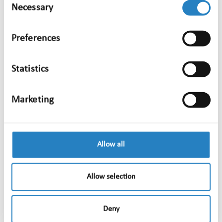
Bij onvoorziene situaties (zoals slecht weer,
Necessary
Selection
grote drukte, medische issues) signaleren
festivals via Mediawatch direct waarover
Preferences
wordt gepraat. Dat kan helpen om
gefundeerde keuzes te maken, snel te
Statistics
communiceren met pers en publiek, en
geruchten vroegtijdig te managen.
Marketing
Festivalvoorbeeld: Lowlands
Denk aan een festival als Lowlands. Met tientallen
podia, duizenden bezoekers en aandacht van
Allow all
landelijke en internationale media is overzicht
cruciaal. Door actief te monitoren kunnen ze
Allow selection
razendsnel inspelen op trends, de stemming
peilen, direct reageren op vragen én mooie
momenten vastleggen. Zo bouwen ze continu aan
Deny