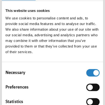
vinden in ons klantportaal media·web. We leveren
This website uses cookies
een screendump van het artikel, de platte tekst én
We use cookies to personalise content and ads, to
een rechtstreekse link naar het artikel op de
provide social media features and to analyse our traffic.
originele website, zodat je altijd het volledige
We also share information about your use of our site with
beeld hebt. Dankzij onze licentie-afspraken met
our social media, advertising and analytics partners who
rechtenhouders monitoren we bovendien de
may combine it with other information that you’ve
meeste premium artikelen van achter
provided to them or that they’ve collected from your use
betaalmuren; zo mis je ook geen exclusief nieuws.
of their services.
Consent
Necessary
Selection
Preferences
Wat levert het op?
Je mist nooit meer een belangrijke online
Statistics