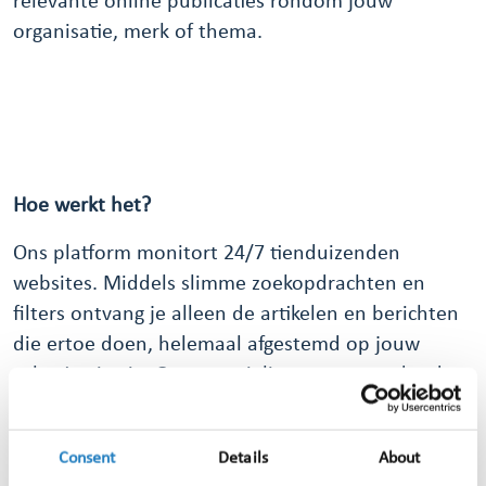
relevante online publicaties rondom jouw
organisatie, merk of thema.
Hoe werkt het?
Ons platform monitort 24/7 tienduizenden
websites. Middels slimme zoekopdrachten en
filters ontvang je alleen de artikelen en berichten
die ertoe doen, helemaal afgestemd op jouw
selectiecriteria. Onze specialisten gaan verder dan
standaard scraping: wij signaleren trends,
sentiment en nieuwsbewegingen.
Consent
Details
About
Alle gevonden webartikelen zijn direct terug te