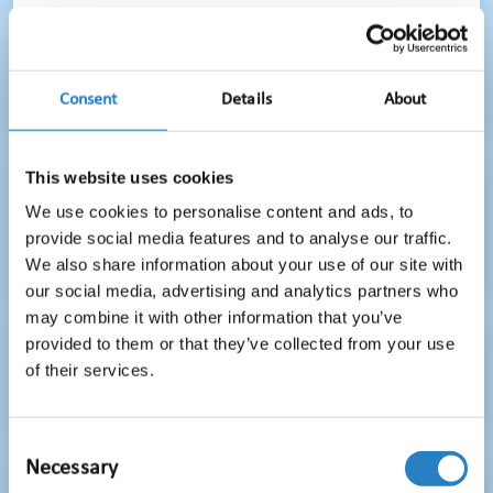
Nieuwsbericht
Media Info Groep groeit mee met een
Consent
Details
About
veranderend medialandschap
This website uses cookies
Nieuwsbericht
We use cookies to personalise content and ads, to
provide social media features and to analyse our traffic.
Jouw PR-case verdient een podium: stuur nu
We also share information about your use of our site with
in voor de Dutch PR Awards 2026
our social media, advertising and analytics partners who
may combine it with other information that you’ve
provided to them or that they’ve collected from your use
Nieuwsbericht
of their services.
Maak kennis met: Tim de Koning
Consent
Necessary
Selection